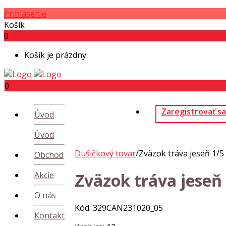
Prihlásenie
Košík
0
Košík je prázdny.
0
Zaregistrovať sa
Úvod
Úvod
Dušičkový tovar
/
Zväzok tráva jeseň 1/5
Obchod
Akcie
Zväzok tráva jeseň
O nás
Kód: 329CAN231020_05
Kontakt