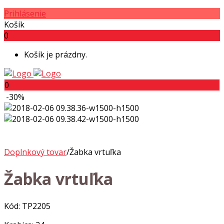
Prihlásenie
Košík
0
Košík je prázdny.
0
-30%
Doplnkový tovar
/
Žabka vrtuľka
Žabka vrtuľka
Kód: TP2205