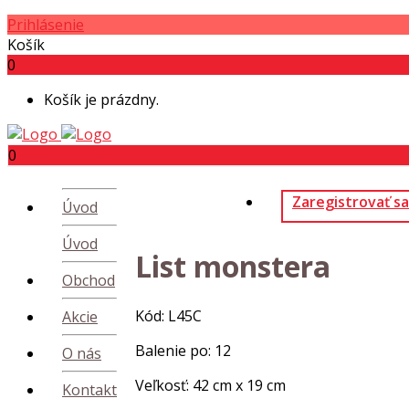
Prihlásenie
Košík
0
Košík je prázdny.
0
Zaregistrovať sa
Úvod
Úvod
List monstera
Obchod
Kód: L45C
Akcie
Balenie po: 12
O nás
Veľkosť: 42 cm x 19 cm
Kontakt