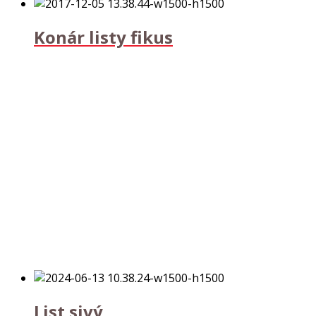
Konár listy fikus
List sivý